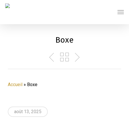
Skip
Menu
Men
to
main
content
Boxe
Accueil
»
Boxe
août 13, 2025